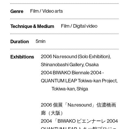
Genre
Film / Video arts
Technique & Medium
Film / Digital video
Duration
5min
Exhibitions
2006 Na:resound (Solo Exhibition),
Shinanobashi Gallery, Osaka
2004 BIWAKO Biennale 2004 -
QUANTUM LEAP Tokiwa-kan Project,
Tokiwa-kan, Shiga
2006 個展「Na:resound」信濃橋画
廊（大阪）
2004 「BIWAKO ビエンナーレ 2004