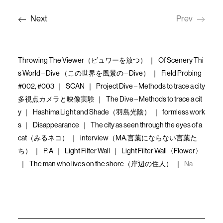
Next
Prev
Throwing The Viewer（ビュワーを放つ）
Of Scenery Thi
s World – Dive （この世界を風景の – Dive）
Field Probing
#002, #003
SCAN
Project Dive – Methods to trace a city
多視点カメラと映像実験
The Dive – Methods to trace a cit
y
Hashima Light and Shade（羽島光陰）
formless work
s
Disappearance
The city as seen through the eyes of a
cat（みるネコ）
interview（MA.言葉にならない言葉た
ち）
P.A
Light Filter Wall
Light Filter Wall〈Flower〉
The man who lives on the shore（岸辺の住人）
Na